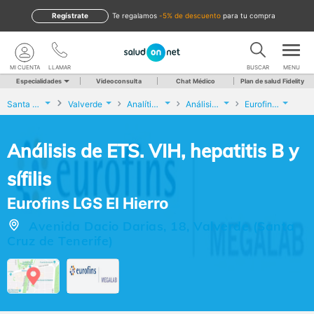
Regístrate
te regalamos
-5% de descuento
para tu compra
MI CUENTA
LLAMAR
BUSCAR
MENU
Especialidades
Videoconsulta
Chat Médico
Plan de salud Fidelity
Santa Cruz de Tenerife
Valverde
Analíticas y Genética
Análisis de ETS. VIH, hepatitis B y sífilis
Eurofins LGS El Hierro
Análisis de ETS. VIH, hepatitis B y
sífilis
Eurofins LGS El Hierro
Avenida Dacio Darias, 18, Valverde (Santa
Cruz de Tenerife)