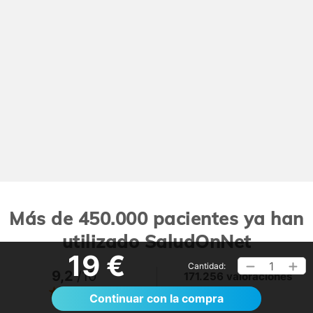
Más de 450.000 pacientes ya han
utilizado SaludOnNet
19 €
1
Cantidad:
9,2
/10
171.256 valoraciones
Ver >
Continuar con la compra