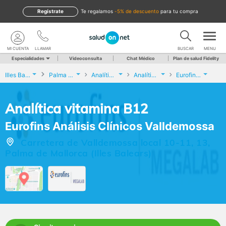
Regístrate
te regalamos
-5% de descuento
para tu compra
MI CUENTA
LLAMAR
BUSCAR
MENU
Especialidades
Videoconsulta
Chat Médico
Plan de salud Fidelity
Illes Balears
Palma de Mallorca
Analíticas y Genética
Analítica vitamina B12
Eurofins Análisis Clínicos Valldemossa
Analítica vitamina B12
Eurofins Análisis Clínicos Valldemossa
Carretera de Valldemossa local 10-11, 13,
Palma de Mallorca (Illes Balears)