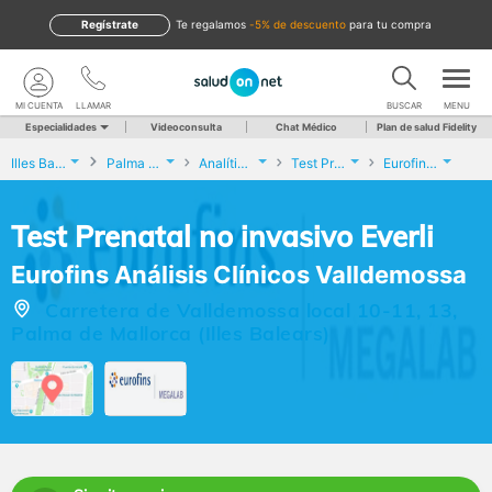
Regístrate
te regalamos
-5% de descuento
para tu compra
MI CUENTA
LLAMAR
BUSCAR
MENU
Especialidades
Videoconsulta
Chat Médico
Plan de salud Fidelity
Illes Balears
Palma de Mallorca
Analíticas y Genética
Test Prenatal no invasivo Everli
Eurofins Análisis Clínicos Valldemossa
Test Prenatal no invasivo Everli
Eurofins Análisis Clínicos Valldemossa
Carretera de Valldemossa local 10-11, 13,
Palma de Mallorca (Illes Balears)