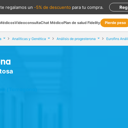
te regalamos
un
-5% de descuento
para tu compra
.
Reg
 Médicos
Videoconsulta
Chat Médico
Plan de salud Fidelity
Pierde peso
a
Analíticas y Genética
Análisis de progesterona
Eurofins Análi
ona
rtosa
osa (Tarragona)