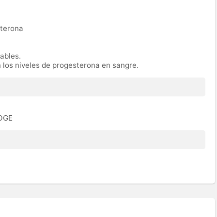
sterona
rables.
n los niveles de progesterona en sangre.
ROGE