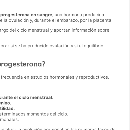
 progesterona en sangre
, una hormona producida
 la ovulación y, durante el embarazo, por la placenta.
largo del ciclo menstrual y aportan información sobre
ar si se ha producido ovulación y si el equilibrio
 progesterona?
on frecuencia en estudios hormonales y reproductivos.
urante el ciclo menstrual
.
enino
.
tilidad
.
determinados momentos del ciclo.
rmonales.
 evaluar la evolución hormonal en las primeras fases del