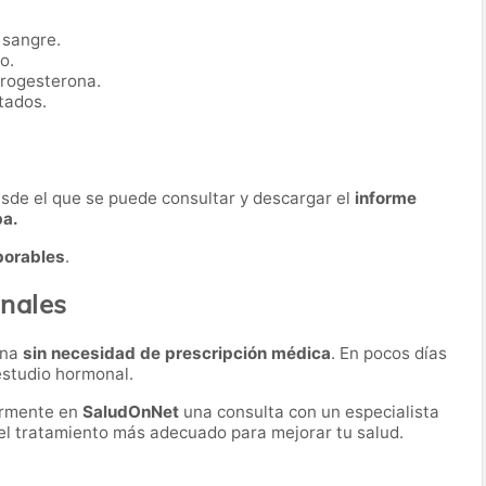
 sangre.
o.
progesterona.
tados.
desde el que se puede consultar y descargar el
informe
ba.
borables
.
nales
ona
sin necesidad de prescripción médica
. En pocos días
 estudio hormonal.
ormente en
SaludOnNet
una consulta con un especialista
r el tratamiento más adecuado para mejorar tu salud.