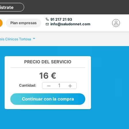
ístrate
91 217 21 93
Plan empresas
info@saludonnet.com
sis Clínicos Tortosa
PRECIO DEL SERVICIO
16 €
1
Cantidad:
Continuar con la compra