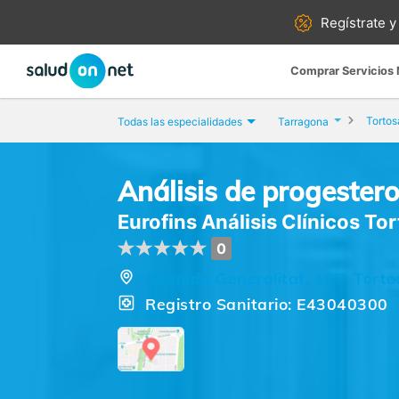
Regístrate y
Comprar Servicios
Tortos
Todas las especialidades
Tarragona
Análisis de progester
Eurofins Análisis Clínicos To
0
Avenida Generalitat, 167, Tort
Registro Sanitario: E43040300