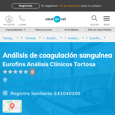
Regístrate
te regalamos
-5% de descuento
para tu compra
MI CUENTA
LLAMAR
BUSCAR
MENU
Especialidades
Videoconsulta
Chat Médico
Plan de salud Fidelity
Tarragona
Tortosa
Analíticas y Genética
Análisis de coagulación sanguínea
Eurofins Análisis Clínicos Tortosa
Análisis de coagulación sanguínea
Eurofins Análisis Clínicos Tortosa
0
Avenida Generalitat, 167, Tortosa
(Tarragona)
Registro Sanitario: E43040300