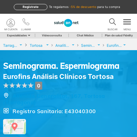
Regístrate
te regalamos
-5% de descuento
para tu compra
MI CUENTA
LLAMAR
BUSCAR
MENU
Especialidades
Videoconsulta
Chat Médico
Plan de salud Fidelity
Tarragona
Tortosa
Analíticas y Genética
Seminograma. Espermiograma
Eurofins Análisis Clínicos Tortosa
Seminograma. Espermiograma
Eurofins Análisis Clínicos Tortosa
0
Avenida Generalitat, 167, Tortosa
(Tarragona)
Registro Sanitario: E43040300