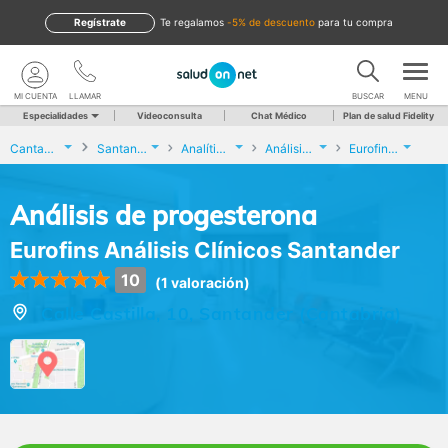
Regístrate
te regalamos
-5% de descuento
para tu compra
MI CUENTA
LLAMAR
BUSCAR
MENU
Especialidades
Videoconsulta
Chat Médico
Plan de salud Fidelity
Cantabria
Santander
Analíticas y Genética
Análisis de progesterona
Eurofins Análisis Clínicos Santander
Análisis de progesterona
Eurofins Análisis Clínicos Santander
10
(1 valoración)
Calle Castilla, 10, Santander (Cantabria)