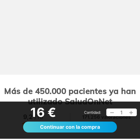
Más de 450.000 pacientes ya han
utilizado SaludOnNet
16 €
1
Cantidad:
9,2
/10
171.256 valoraciones
Ver >
Continuar con la compra