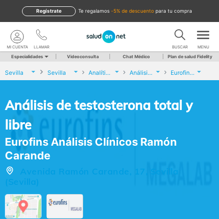
Regístrate
te regalamos
-5% de descuento
para tu compra
MI CUENTA
LLAMAR
BUSCAR
MENU
Especialidades
Videoconsulta
Chat Médico
Plan de salud Fidelity
Sevilla
Sevilla
Analíticas y Genética
Análisis de testosterona total y libre
Eurofins Análisis Clínicos Ramón Carande
Análisis de testosterona total y
libre
Eurofins Análisis Clínicos Ramón
Carande
Avenida Ramón Carande, 17, Sevilla
(Sevilla)