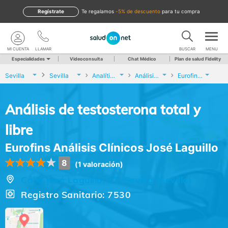
Regístrate
te regalamos
-5% de descuento
para tu compra
MI CUENTA
LLAMAR
BUSCAR
MENU
Especialidades
Videoconsulta
Chat Médico
Plan de salud Fidelity
Sevilla
Sevilla
Analíticas y Genética
Análisis de testosterona total y libre
Eurofins Análisis Clínicos José Laguillo
Análisis de testosterona total y
libre
Eurofins Análisis Clínicos José Laguillo
8
(1 valoración)
Calle José Laguillo, 27, Sevilla (Sevilla)
Registro Sanitario: 7530