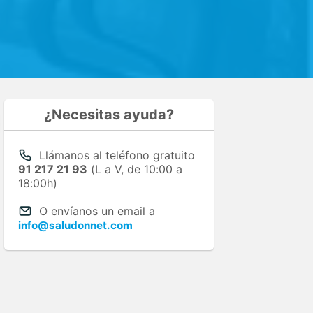
¿Necesitas ayuda?
Llámanos al teléfono gratuito
91 217 21 93
(L a V, de 10:00 a
18:00h)
O envíanos un email a
info@saludonnet.com