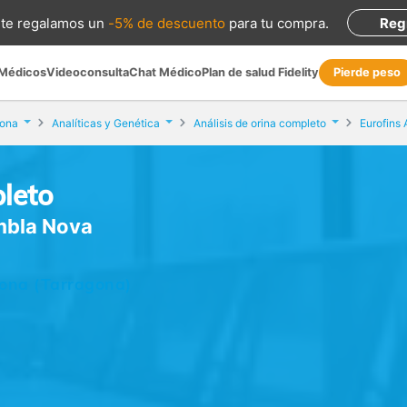
te regalamos
un
-5% de descuento
para tu compra
.
Reg
 Médicos
Videoconsulta
Chat Médico
Plan de salud Fidelity
Pierde peso
gona
Analíticas y Genética
Análisis de orina completo
pleto
ambla Nova
gona (Tarragona)