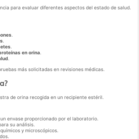
uencia para evaluar diferentes aspectos del estado de salud.
ñones
.
as
.
betes
.
proteínas en orina
.
alud
.
s pruebas más solicitadas en revisiones médicas.
ba?
tra de orina recogida en un recipiente estéril.
un envase proporcionado por el laboratorio.
ara su análisis.
 químicos y microscópicos.
dos.