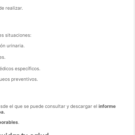
de realizar.
es situaciones:
ón urinaria.
es.
dicos específicos.
ueos preventivos.
desde el que se puede consultar y descargar el
informe
ba.
borables
.