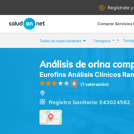
Regístrate y
Comprar Servicios
Tarra
Todas las especialidades
Tarragona
Análisis de orina com
Eurofins Análisis Clínicos R
6
(1 valoración)
Calle Rambla Nova, 119, Tarra
Registro Sanitario: E43024562