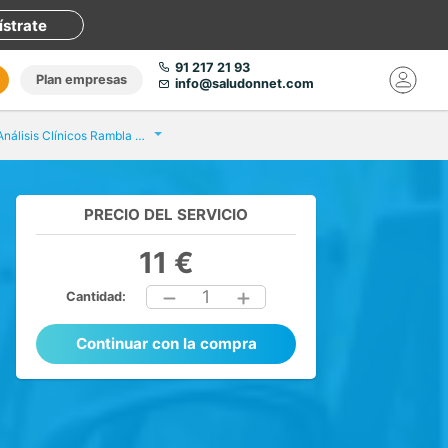
ístrate
91 217 21 93
Plan empresas
info@saludonnet.com
Eurofins Análisis Clínicos Rambla Nova
PRECIO DEL SERVICIO
11 €
1
Cantidad:
Continuar con la compra