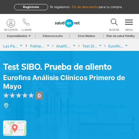
Regístrate
te regalamos
-5% de descuento
para tu compra
MI CUENTA
LLAMAR
BUSCAR
MENU
Especialidades
Videoconsulta
Chat Médico
Plan de salud Fidelity
Las Palmas
Palmas de Gran Canaria (Las)
Analíticas y Genética
Test SIBO. Prueba de aliento
Eurofins Análisis Clínicos Primero de Mayo
Test SIBO. Prueba de aliento
Eurofins Análisis Clínicos Primero de
Mayo
0
Avenida Primero de Mayo, 17, Palmas de
Gran Canaria (Las) (Las Palmas)