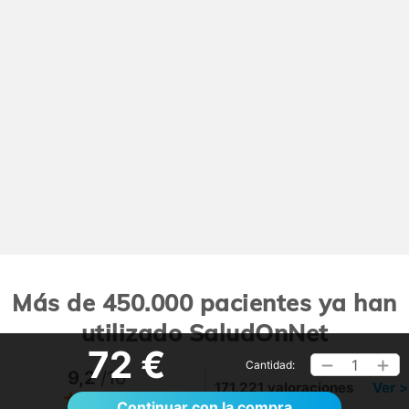
Más de 450.000 pacientes ya han
utilizado SaludOnNet
72 €
1
Cantidad:
9,2
/10
171.221 valoraciones
Ver >
Continuar con la compra