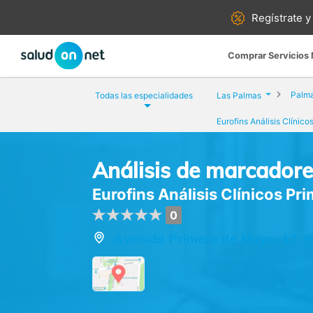
Regístrate y
Comprar Servicios
Palma
Todas las especialidades
Las Palmas
Análisis de marcador
Eurofins Análisis Clínicos P
0
Avenida Primero de Mayo, 17, P