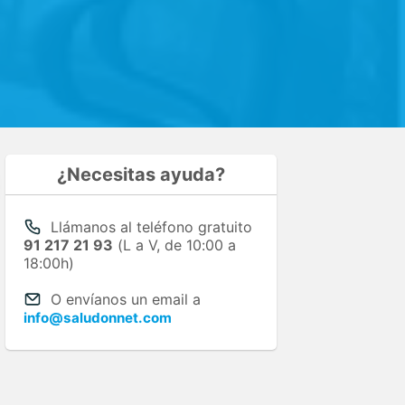
¿Necesitas ayuda?
Llámanos al teléfono gratuito
91 217 21 93
(L a V, de 10:00 a
18:00h)
O envíanos un email a
info@saludonnet.com