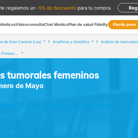
te regalamos
un
-5% de descuento
para tu compra
.
Reg
 Médicos
Videoconsulta
Chat Médico
Plan de salud Fidelity
Pierde peso
s de Gran Canaria (Las)
Analíticas y Genética
Eurofins Análisis Clínicos Primero de Mayo
es tumorales femeninos
rimero de Mayo
almas de Gran Canaria (Las) (Las Palmas)