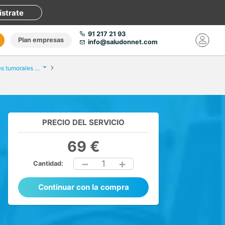
ístrate
91 217 21 93
Plan empresas
info@saludonnet.com
Análisis de marcadores tumorales femeninos
PRECIO DEL SERVICIO
69 €
1
Cantidad:
Continuar con la compra