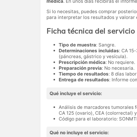
médica
. En unos días recibirás el informe
Si lo necesitas,
puedes comprar posteri
para interpretar los resultados y valora
Ficha técnica del servicio
Tipo de muestra
: Sangre.
Determinaciones incluidas
: CA 15-
(páncreas, gástrico y vesícula).
Prescripción médica
: No requiere.
Preparación previa
: No necesaria.
Tiempo de resultados
: 8 días labo
Entrega de resultados
: Informe co
Qué incluye el servicio:
Análisis de marcadores tumorales f
CA 125 (ovario), CEA (colorrectal) y
Código para el laboratorio: SONMT
Qué no incluye el servicio: