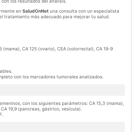
 con los resultados del análisis.
ormente en
SaludOnNet
una consulta con un especialista
r el tratamiento más adecuado para mejorar tu salud.
3 (mama), CA 125 (ovario), CEA (colorrectal), CA 19-9
rables.
mpleto con los marcadores tumorales analizados.
emeninos, con los siguientes parámetros: CA 15,3 (mama),
 CA 19,9 (pancreas, gástrico, vesícula).
F.