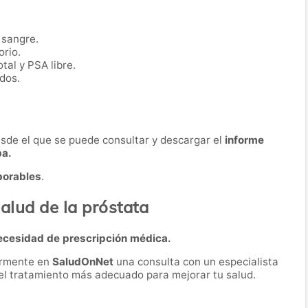
 sangre.
orio.
tal y PSA libre.
dos.
desde el que se puede consultar y descargar el
informe
ba.
borables
.
alud de la próstata
ecesidad de prescripción médica.
ormente en
SaludOnNet
una consulta con un especialista
r el tratamiento más adecuado para mejorar tu salud.