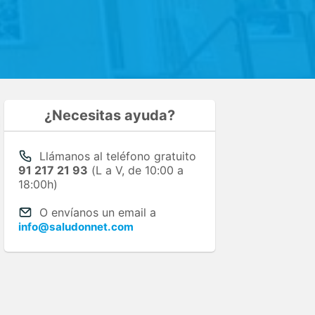
¿Necesitas ayuda?
Llámanos al teléfono gratuito
91 217 21 93
(L a V, de 10:00 a
18:00h)
O envíanos un email a
info@saludonnet.com