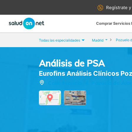
Regístrate y
Comprar Servicios
Pozuelo d
Todas las especialidades
Madrid
Análisis de PSA
Eurofins Análisis Clínicos Po
Calle Francia, 4, Pozuelo de Ala