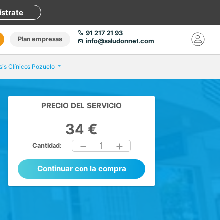
ístrate
91 217 21 93
Plan empresas
info@saludonnet.com
isis Clínicos Pozuelo
PRECIO DEL SERVICIO
34 €
1
Cantidad:
Continuar con la compra