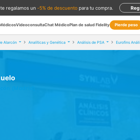
te regalamos
un
-5% de descuento
para tu compra
.
Reg
 Médicos
Videoconsulta
Chat Médico
Plan de salud Fidelity
Pierde peso
e Alarcón
Analíticas y Genética
Análisis de PSA
Eurofins Anál
zuelo
rcón (Madrid)