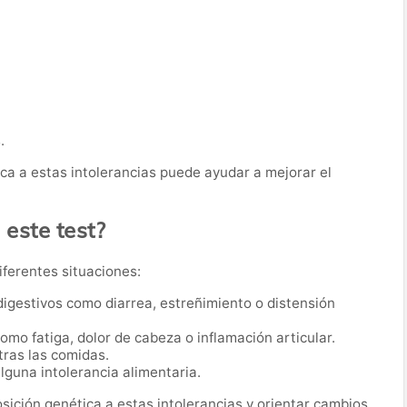
.
ica a estas intolerancias puede ayudar a mejorar el
 este test?
iferentes situaciones:
igestivos como diarrea, estreñimiento o distensión
mo fatiga, dolor de cabeza o inflamación articular.
tras las comidas.
guna intolerancia alimentaria.
osición genética a estas intolerancias y orientar cambios