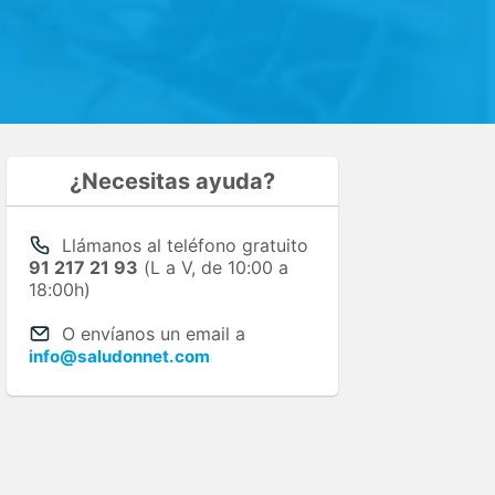
¿Necesitas ayuda?
Llámanos al teléfono gratuito
91 217 21 93
(L a V, de 10:00 a
18:00h)
O envíanos un email a
info@saludonnet.com