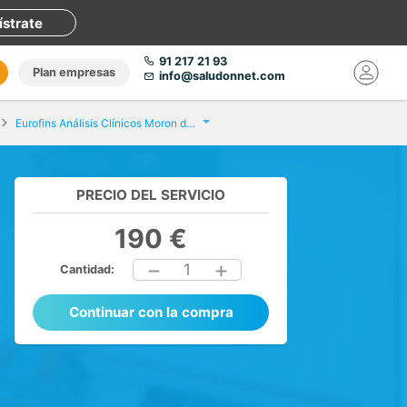
ístrate
91 217 21 93
Plan empresas
info@saludonnet.com
Eurofins Análisis Clínicos Moron de la Frontera
PRECIO DEL SERVICIO
190 €
1
Cantidad:
Continuar con la compra