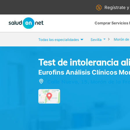
Regístrate y
Comprar Servicios
Morón de 
Todas las especialidades
Sevilla
Test de intolerancia a
Eurofins Análisis Clínicos Mo
Calle Nueva, 15, Morón de la Fro