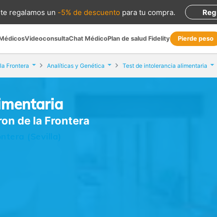
te regalamos
un
-5% de descuento
para tu compra
.
Reg
 Médicos
Videoconsulta
Chat Médico
Plan de salud Fidelity
Pierde peso
la Frontera
Analíticas y Genética
Test de intolerancia alimentaria
limentaria
ron de la Frontera
ntera (Sevilla)