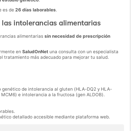
e es de
26 días laborables
.
 las intolerancias alimentarias
lerancias alimentarias
sin necesidad de prescripción
ormente en
SaludOnNet
una consulta con un especialista
r el tratamiento más adecuado para mejorar tu salud.
o genético de intolerancia al gluten (HLA-DQ2 y HLA-
n MCM6) e intolerancia a la fructosa (gen ALDOB).
orables.
nético detallado accesible mediante plataforma web.