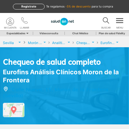
Regístrate
te regalamos
-5% de descuento
para tu compra
MI CUENTA
LLAMAR
BUSCAR
MENU
Especialidades
Videoconsulta
Chat Médico
Plan de salud Fidelity
Sevilla
Morón de la Frontera
Analíticas y Genética
Chequeo de salud completo
Eurofins Análisis Clínicos Moron de la Frontera
Chequeo de salud completo
Eurofins Análisis Clínicos Moron de la
Frontera
Calle Nueva, 15, Morón de la Frontera
(Sevilla)