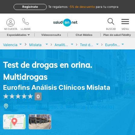
Regístrate
te regalamos
-5% de descuento
para tu compra
MI CUENTA
LLAMAR
BUSCAR
MENU
Especialidades
Videoconsulta
Chat Médico
Plan de salud Fidelity
Valencia
Mislata
Analíticas y Genética
Test de drogas en orina. Multidrogas
Eurofins Análisis Clínicos Mislata
Test de drogas en orina.
Multidrogas
Eurofins Análisis Clínicos Mislata
0
Calle Emparrado, 3, Mislata (Valencia)