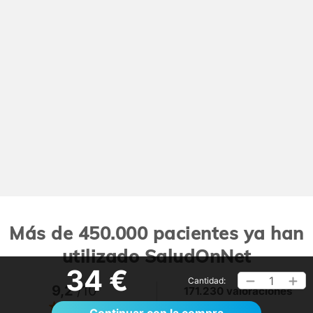
Más de 450.000 pacientes ya han
utilizado SaludOnNet
34 €
1
Cantidad:
9,2
/10
171.230 valoraciones
Ver >