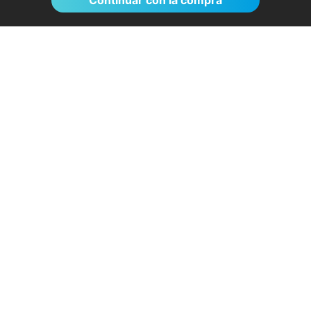
Continuar con la compra
El proceso de reserva fue sumamente
sencillo. La videollamada con la médica resultó
de gran ayuda: me explicó detalladamente las
posibles causas de mi dolencia, me recomendó
medidas para aliviar los síntomas de inmediato y
me indicó los siguientes pasos a seguir según
los resultados de la resonancia.
- Anónimo
04/08/2026
Servicios destacados