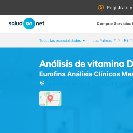
Regístrate y
Comprar Servicios
Palma
Todas las especialidades
Las Palmas
Análisis de vitamina 
Eurofins Análisis Clínicos Me
Avenida Mesa y López, 15, Palm