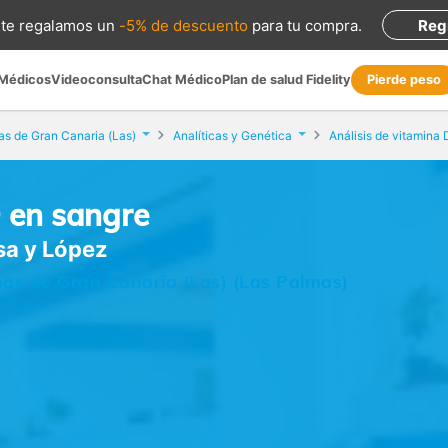
te regalamos
un
-5% de descuento
para tu compra
.
Reg
 Médicos
Videoconsulta
Chat Médico
Plan de salud Fidelity
Pierde peso
s de Gran Canaria (Las)
Analíticas y Genética
Análisis de vitamina 
D en sangre
sa y López
as de Gran Canaria (Las) (Las Palmas)