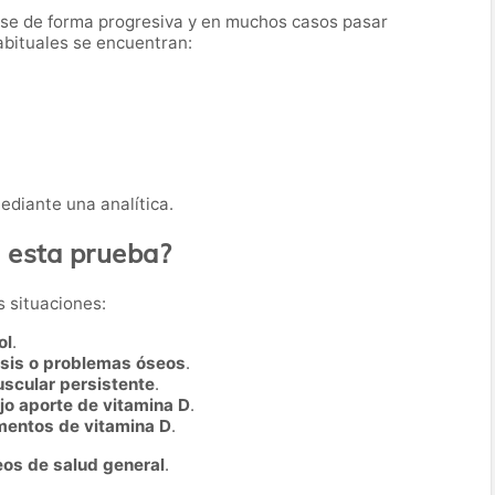
arse de forma progresiva y en muchos casos pasar
abituales se encuentran:
mediante una analítica.
a esta prueba?
s situaciones:
ol
.
osis o problemas óseos
.
uscular persistente
.
jo aporte de vitamina D
.
mentos de vitamina D
.
os de salud general
.