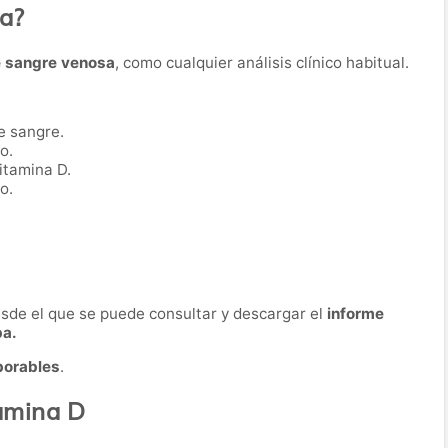
ba?
e sangre venosa
, como cualquier análisis clínico habitual.
e sangre.
o.
itamina D.
o.
desde el que se puede consultar y descargar el
informe
ba.
borables
.
tamina D