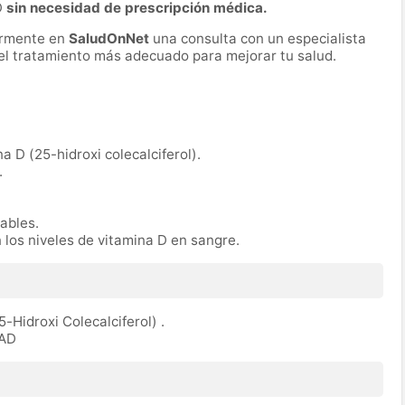
D
sin necesidad de prescripción médica.
ormente en
SaludOnNet
una consulta con un especialista
r el tratamiento más adecuado para mejorar tu salud.
na D (25-hidroxi colecalciferol).
.
rables.
n los niveles de vitamina D en sangre.
5-Hidroxi Colecalciferol) .
TAD