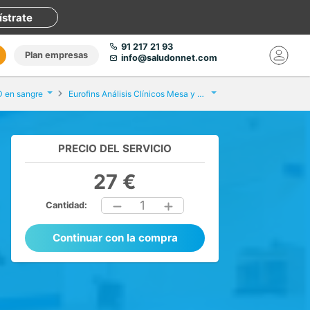
ístrate
91 217 21 93
Plan empresas
info@saludonnet.com
D en sangre
Eurofins Análisis Clínicos Mesa y López
PRECIO DEL SERVICIO
27 €
1
Cantidad:
Continuar con la compra