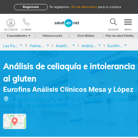
Regístrate
te regalamos
-5% de descuento
para tu compra
MI CUENTA
LLAMAR
BUSCAR
MENU
Especialidades
Videoconsulta
Chat Médico
Plan de salud Fidelity
Las Palmas
Palmas de Gran Canaria (Las)
Analíticas y Genética
Análisis de celiaquía e intolerancia al gluten
Eurofins Análisis Clínicos Mesa y López
Análisis de celiaquía e intolerancia
al gluten
Eurofins Análisis Clínicos Mesa y López
Avenida Mesa y López, 15, Palmas de Gran
Canaria (Las) (Las Palmas)