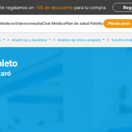
te regalamos
un
-5% de descuento
para tu compra
.
Reg
 Médicos
Videoconsulta
Chat Médico
Plan de salud Fidelity
Pierde peso
ó
Analíticas y Genética
Análisis de orina completo
Eurofins Aná
pleto
taró
, Mataró (Barcelona)