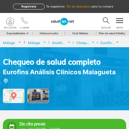
Regístrate
te regalamos
-5% de descuento
para tu compra
MI CUENTA
LLAMAR
BUSCAR
MENU
Especialidades
Videoconsulta
Chat Médico
Plan de salud Fidelity
Málaga
Málaga
Analíticas y Genética
Chequeo de salud completo
Eurofins Análisis Clínicos Malagueta
Chequeo de salud completo
Eurofins Análisis Clínicos Malagueta
Calle Vélez Málaga, 10, Málaga (Málaga)
Sin cita previa
Lun - Vie: 07:30h - 13:30h