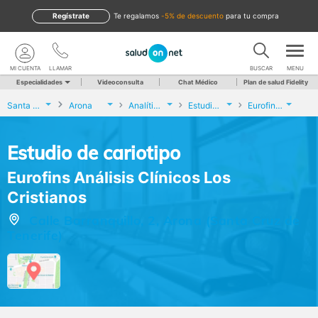
Regístrate
te regalamos
-5% de descuento
para tu compra
MI CUENTA
LLAMAR
BUSCAR
MENU
Especialidades
Videoconsulta
Chat Médico
Plan de salud Fidelity
Santa Cruz de Tenerife
Arona
Analíticas y Genética
Estudio de cariotipo
Eurofins Análisis Clínicos Los Cristianos
Estudio de cariotipo
Eurofins Análisis Clínicos Los
Cristianos
Calle Barranquillo, 2, Arona (Santa Cruz de
Tenerife)