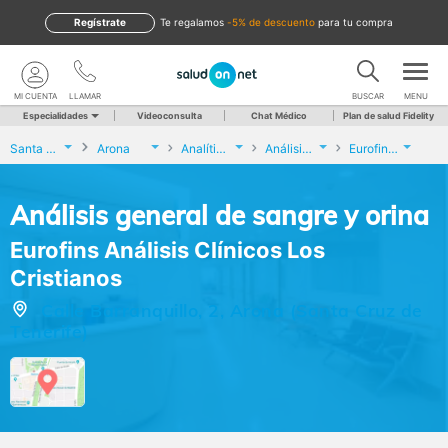
Regístrate
te regalamos
-5% de descuento
para tu compra
MI CUENTA
LLAMAR
BUSCAR
MENU
Especialidades
Videoconsulta
Chat Médico
Plan de salud Fidelity
Santa Cruz de Tenerife
Arona
Analíticas y Genética
Análisis general de sangre y orina
Eurofins Análisis Clínicos Los Cristianos
Análisis general de sangre y orina
Eurofins Análisis Clínicos Los
Cristianos
Calle Barranquillo, 2, Arona (Santa Cruz de
Tenerife)