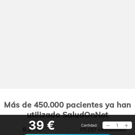
Más de 450.000 pacientes ya han
utilizado SaludOnNet
39 €
1
Cantidad:
9,2
/10
171.257 valoraciones