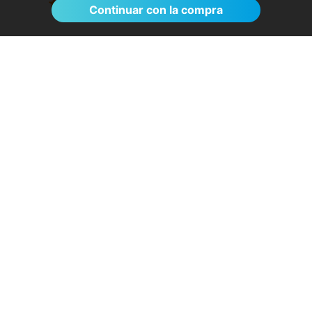
Ver >
Continuar con la compra
El proceso de reserva fue sumamente
sencillo. La videollamada con la médica resultó
de gran ayuda: me explicó detalladamente las
posibles causas de mi dolencia, me recomendó
medidas para aliviar los síntomas de inmediato y
me indicó los siguientes pasos a seguir según
los resultados de la resonancia.
- Anónimo
04/08/2026
Servicios destacados