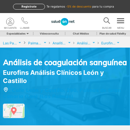
Regístrate
te regalamos
-5% de descuento
para tu compra
MI CUENTA
LLAMAR
BUSCAR
MENU
Especialidades
Videoconsulta
Chat Médico
Plan de salud Fidelity
Las Palmas
Palmas de Gran Canaria (Las)
Analíticas y Genética
Análisis de coagulación sanguínea
Eurofins Análisis Clínicos León y Castillo
Análisis de coagulación sanguínea
Eurofins Análisis Clínicos León y
Castillo
Calle León y Castillo, 290, Palmas de Gran
Canaria (Las) (Las Palmas)