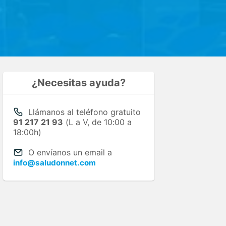
¿Necesitas ayuda?
Llámanos al teléfono gratuito
91 217 21 93
(L a V, de 10:00 a
18:00h)
O envíanos un email a
info@saludonnet.com