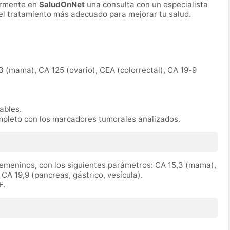
ormente en
SaludOnNet
una consulta con un especialista
r el tratamiento más adecuado para mejorar tu salud.
3 (mama), CA 125 (ovario), CEA (colorrectal), CA 19-9
rables.
mpleto con los marcadores tumorales analizados.
emeninos, con los siguientes parámetros: CA 15,3 (mama),
 CA 19,9 (pancreas, gástrico, vesícula).
F.