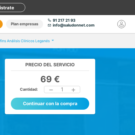
ístrate
91 217 21 93
Plan empresas
info@saludonnet.com
fins Análisis Clínicos Leganés
PRECIO DEL SERVICIO
69 €
1
Cantidad:
Continuar con la compra