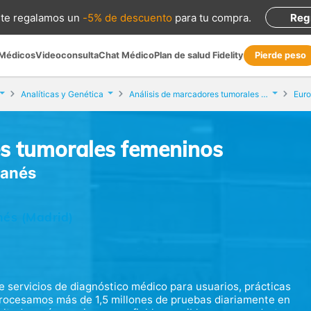
te regalamos
un
-5% de descuento
para tu compra
.
Reg
 Médicos
Videoconsulta
Chat Médico
Plan de salud Fidelity
Pierde peso
Analíticas y Genética
Análisis de marcadores tumorales femeninos
Euro
es tumorales femeninos
ganés
nés (Madrid)
 servicios de diagnóstico médico para usuarios, prácticas
. Procesamos más de 1,5 millones de pruebas diariamente en