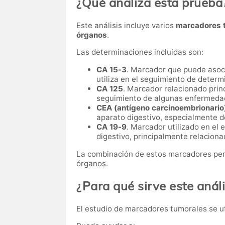
¿Qué analiza esta prueba
Este análisis incluye varios
marcadores t
órganos
.
Las determinaciones incluidas son:
CA 15-3
. Marcador que puede asoc
utiliza en el seguimiento de deter
CA 125
. Marcador relacionado princ
seguimiento de algunas enfermedad
CEA (antígeno carcinoembrionario
aparato digestivo, especialmente de
CA 19-9
. Marcador utilizado en el
digestivo, principalmente relaciona
La combinación de estos marcadores perm
órganos.
¿Para qué sirve este análi
El estudio de marcadores tumorales se u