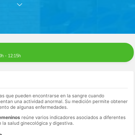
ultados más precisos y confiables posibles para ayudarte a
emos de tecnología de diagnóstico de última generación para
e.
na inmejorable de Madrid, ponemos a tu disposición a nuestro
bre el tipo de diagnóstico recomendado y te ayuden en la
camos con tu recuperación y bienestar.
0h - 12:15h
as que pueden encontrarse en la sangre cuando
entan una actividad anormal. Su medición permite obtener
miento de algunas enfermedades.
femeninos
reúne varios indicadores asociados a diferentes
la salud ginecológica y digestiva.