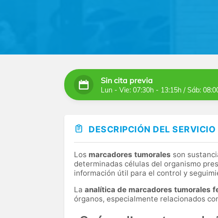
nuestros laboratorios, garantizando los res
elegir el tratamiento más adecuado. Dispon
ofrecerte la mejor asistencia médica posibl
En Clínica Juan Carlos I, ubicada en una zo
equipo de expertos para que te asesoren so
interpretación de los resultados. Nos impli
Sin cita previa
Lun - Vie: 07:30h - 13:15h / Sáb: 08:0
DESCRIPCIÓN DEL SERVICIO
Los
marcadores tumorales
son sustanci
determinadas células del organismo pres
información útil para el control y segui
La
analítica de marcadores tumorales 
órganos, especialmente relacionados con 