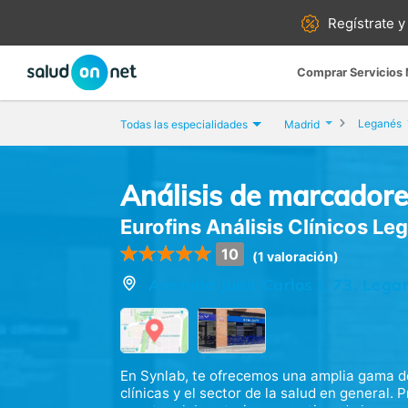
Regístrate y
Comprar Servicios
Leganés
Todas las especialidades
Madrid
Análisis de marcador
Eurofins Análisis Clínicos Le
10
(1 valoración)
Avenida Juan Carlos I, 73, Lega
En Synlab, te ofrecemos una amplia gama de
clínicas y el sector de la salud en general