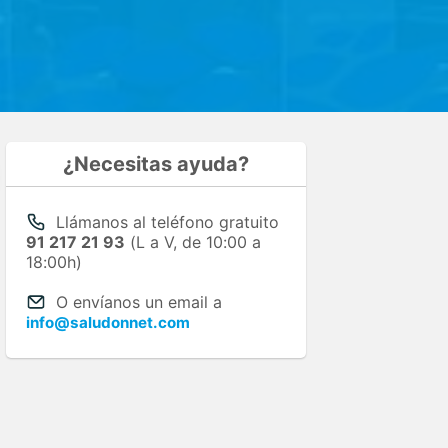
¿Necesitas ayuda?
Llámanos al teléfono gratuito
91 217 21 93
(L a V, de 10:00 a
18:00h)
O envíanos un email a
info@saludonnet.com