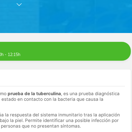
ultados más precisos y confiables posibles para ayudarte a
emos de tecnología de diagnóstico de última generación para
e.
na inmejorable de Madrid, ponemos a tu disposición a nuestro
bre el tipo de diagnóstico recomendado y te ayuden en la
camos con tu recuperación y bienestar.
0h - 12:15h
como
prueba de la tuberculina
, es una prueba diagnóstica
a estado en contacto con la bacteria que causa la
a la respuesta del sistema inmunitario tras la aplicación
jo la piel. Permite identificar una posible infección por
n personas que no presentan síntomas.