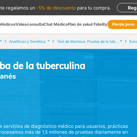
te regalamos
un
-5% de descuento
para tu compra
.
Reg
 Médicos
Videoconsulta
Chat Médico
Plan de salud Fidelity
Pierde peso
Analíticas y Genética
Test de Mantoux. Prueba de la tuberculina
Euro
ba de la tuberculina
ganés
nés (Madrid)
 servicios de diagnóstico médico para usuarios, prácticas
. Procesamos más de 1,5 millones de pruebas diariamente en