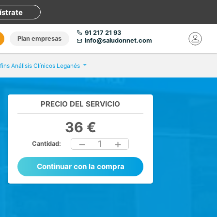
ístrate
91 217 21 93
Plan empresas
info@saludonnet.com
fins Análisis Clínicos Leganés
PRECIO DEL SERVICIO
36 €
1
Cantidad:
Continuar con la compra