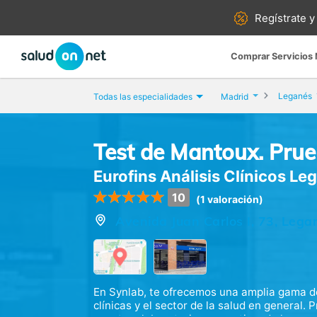
Regístrate y
Comprar Servicios
Leganés
Todas las especialidades
Madrid
Test de Mantoux. Prue
Eurofins Análisis Clínicos Le
10
(1 valoración)
Avenida Juan Carlos I, 73, Lega
En Synlab, te ofrecemos una amplia gama de
clínicas y el sector de la salud en general