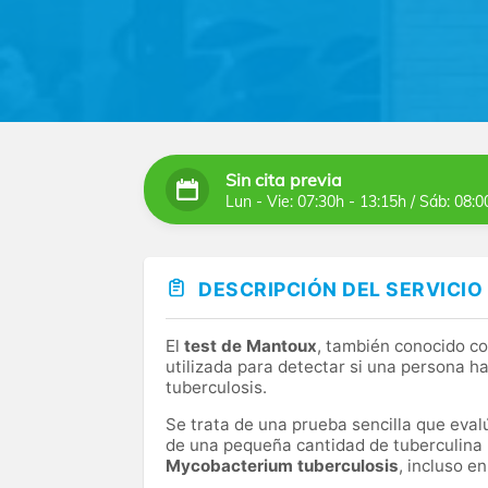
nuestros laboratorios, garantizando los res
elegir el tratamiento más adecuado. Dispon
ofrecerte la mejor asistencia médica posibl
En Clínica Juan Carlos I, ubicada en una zo
equipo de expertos para que te asesoren so
interpretación de los resultados. Nos impli
Sin cita previa
Lun - Vie: 07:30h - 13:15h / Sáb: 08:0
DESCRIPCIÓN DEL SERVICIO
El
test de Mantoux
, también conocido 
utilizada para detectar si una persona h
tuberculosis.
Se trata de una prueba sencilla que evalú
de una pequeña cantidad de tuberculina ba
Mycobacterium tuberculosis
, incluso e