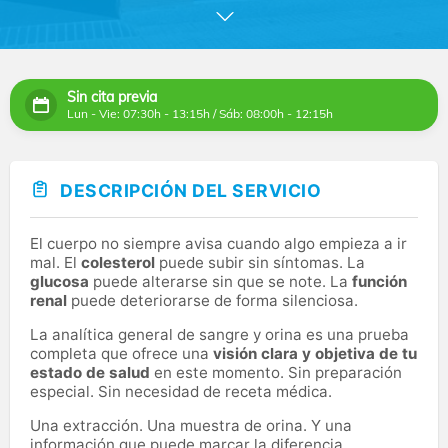
y el sector de la salud en general. Procesamos más de
1,5 millones de pruebas diariamente en nuestros
laboratorios, garantizando los resultados más precisos
y confiables posibles para ayudarte a elegir el
tratamiento más adecuado. Disponemos de tecnología
Sin cita previa
de diagnóstico de última generación para ofrecerte la
Lun - Vie: 07:30h - 13:15h / Sáb: 08:00h - 12:15h
mejor asistencia médica posible.
En Clínica Juan Carlos I, ubicada en una zona
inmejorable de Madrid, ponemos a tu disposición a
DESCRIPCIÓN DEL SERVICIO
nuestro equipo de expertos para que te asesoren sobre
el tipo de diagnóstico recomendado y te ayuden en la
interpretación de los resultados. Nos implicamos con tu
El cuerpo no siempre avisa cuando algo empieza a ir
recuperación y bienestar.
mal. El
colesterol
puede subir sin síntomas. La
glucosa
puede alterarse sin que se note. La
función
renal
puede deteriorarse de forma silenciosa.
La analítica general de sangre y orina es una prueba
completa que ofrece una
visión clara y objetiva de tu
estado de salud
en este momento. Sin preparación
especial. Sin necesidad de receta médica.
Una extracción. Una muestra de orina. Y una
información que puede marcar la diferencia.