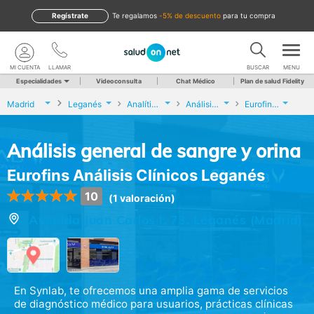
Regístrate
te regalamos
-5% de descuento
para tu compra
MI CUENTA
LLAMAR
BUSCAR
MENU
Especialidades
Videoconsulta
Chat Médico
Plan de salud Fidelity
Madrid
Leganés
Analíticas y Genética
Análisis general de sangre y orina
Eurofins Análisis Clínicos Leganés
Análisis general de sangre y orina
Eurofins Análisis Clínicos Leganés
10
(1 valoración)
Avenida Juan Carlos I, 73, Leganés (Madrid)
En Synlab, te ofrecemos una amplia gama de servicios
de diagnóstico médico para usuarios, prácticas clínicas