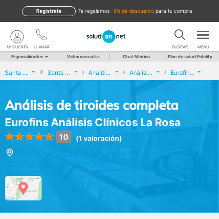
Regístrate
te regalamos
-5% de descuento
para tu compra
MI CUENTA
LLAMAR
BUSCAR
MENU
Especialidades
Videoconsulta
Chat Médico
Plan de salud Fidelity
Santa Cruz de Tenerife
Santa Cruz de Tenerife
Analíticas y Genética
Análisis de tiroides completa
Eurofins Análisis Clínicos La Rosa
Análisis de tiroides completa
Eurofins Análisis Clínicos La Rosa
10
(1 valoración)
Calle La Rosa, 12, Santa Cruz de Tenerife
(Santa Cruz de Tenerife)