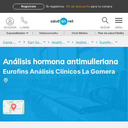
Regístrate
te regalamos
-5% de descuento
para tu compra
MI CUENTA
LLAMAR
BUSCAR
MENU
Especialidades
Videoconsulta
Chat Médico
Plan de salud Fidelity
Santa Cruz de Tenerife
San Sebastián de la Gomera
Analíticas y Genética
Análisis hormona antimulleriana
Eurofins Análisis Clínicos La Gomera
Análisis hormona antimulleriana
Eurofins Análisis Clínicos La Gomera
Calle Profesor Armas Fernández, 35, San
Sebastián de la Gomera (Santa Cruz de
Tenerife)