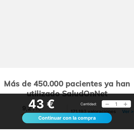
Más de 450.000 pacientes ya han
utilizado SaludOnNet
43 €
1
Cantidad:
9,2
/10
171.193 valoraciones
Ver >
Continuar con la compra