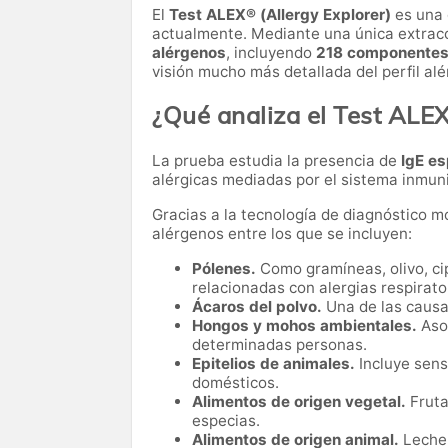
El
Test ALEX® (Allergy Explorer)
es una 
actualmente. Mediante una única extrac
alérgenos
, incluyendo
218 componentes 
visión mucho más detallada del perfil alé
¿Qué analiza el Test ALE
La prueba estudia la presencia de
IgE es
alérgicas mediadas por el sistema inmuni
Gracias a la tecnología de diagnóstico mo
alérgenos entre los que se incluyen:
Pólenes.
Como gramíneas, olivo, ci
relacionadas con alergias respirato
Ácaros del polvo.
Una de las causas
Hongos y mohos ambientales.
Asoc
determinadas personas.
Epitelios de animales.
Incluye sensi
domésticos.
Alimentos de origen vegetal.
Fruta
especias.
Alimentos de origen animal.
Leche,