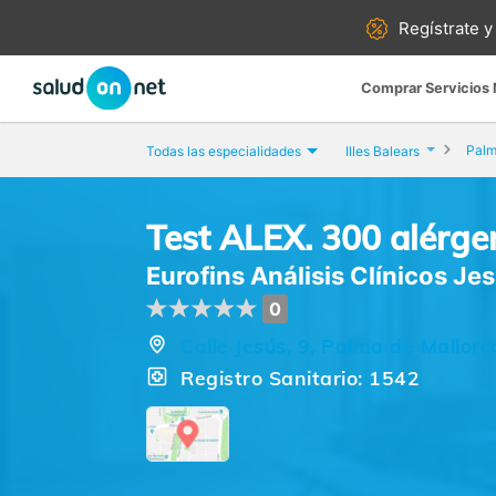
Regístrate y
Comprar Servicios
Palm
Todas las especialidades
Illes Balears
Test ALEX. 300 alérge
Eurofins Análisis Clínicos Je
0
Calle Jesús, 9, Palma de Mallorca
Registro Sanitario: 1542