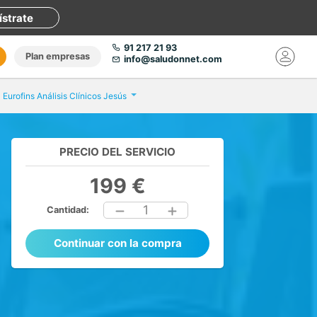
ístrate
91 217 21 93
Plan empresas
info@saludonnet.com
Eurofins Análisis Clínicos Jesús
PRECIO DEL SERVICIO
199 €
1
Cantidad:
Continuar con la compra