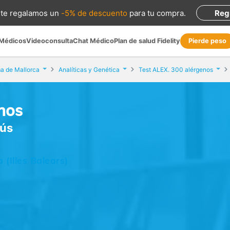
te regalamos
un
-5% de descuento
para tu compra
.
Reg
 Médicos
Videoconsulta
Chat Médico
Plan de salud Fidelity
Pierde peso
a de Mallorca
Analíticas y Genética
Test ALEX. 300 alérgenos
nos
sús
 (Illes Balears)