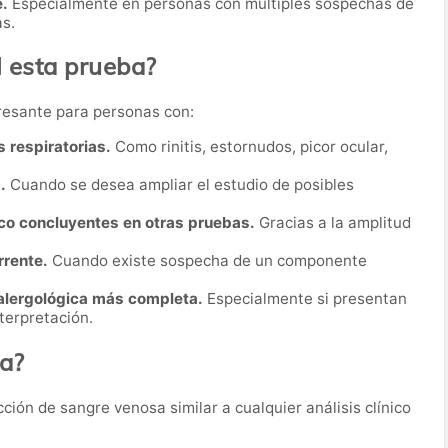
.
Especialmente en personas con múltiples sospechas de
as.
l esta prueba?
resante para personas con:
 respiratorias.
Como rinitis, estornudos, picor ocular,
.
Cuando se desea ampliar el estudio de posibles
oco concluyentes en otras pruebas.
Gracias a la amplitud
rrente.
Cuando existe sospecha de un componente
alergológica más completa.
Especialmente si presentan
nterpretación.
ba?
ión de sangre venosa similar a cualquier análisis clínico