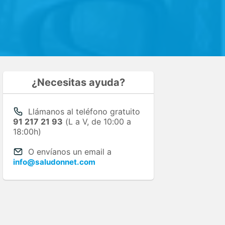
¿Necesitas ayuda?
Llámanos al teléfono gratuito
91 217 21 93
(L a V, de 10:00 a
18:00h)
O envíanos un email a
info@saludonnet.com