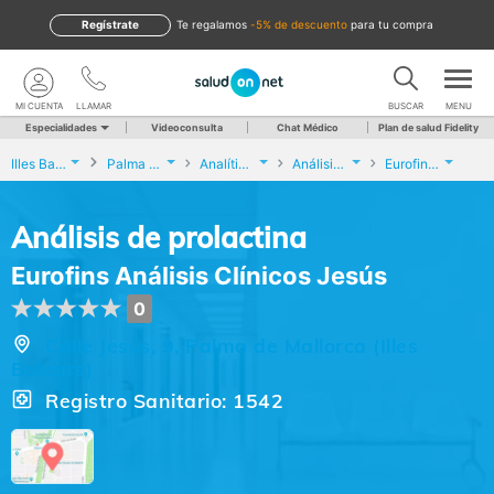
Regístrate
te regalamos
-5% de descuento
para tu compra
MI CUENTA
LLAMAR
BUSCAR
MENU
Especialidades
Videoconsulta
Chat Médico
Plan de salud Fidelity
Illes Balears
Palma de Mallorca
Analíticas y Genética
Análisis de prolactina
Eurofins Análisis Clínicos Jesús
Análisis de prolactina
Eurofins Análisis Clínicos Jesús
0
Calle Jesús, 9, Palma de Mallorca (Illes
Balears)
Registro Sanitario: 1542