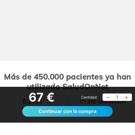
Más de 450.000 pacientes ya han
utilizado SaludOnNet
67 €
1
Cantidad:
9,2
/10
171.256 valoraciones
Ver >
Continuar con la compra