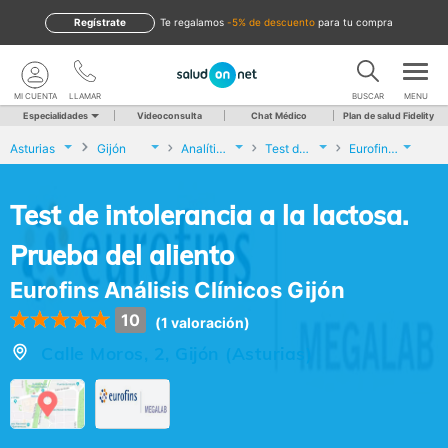
Regístrate
te regalamos
-5% de descuento
para tu compra
MI CUENTA
LLAMAR
BUSCAR
MENU
Especialidades
Videoconsulta
Chat Médico
Plan de salud Fidelity
Asturias
Gijón
Analíticas y Genética
Test de intolerancia a la lactosa. Prueba del aliento
Eurofins Análisis Clínicos Gijón
Test de intolerancia a la lactosa.
Prueba del aliento
Eurofins Análisis Clínicos Gijón
10
(1 valoración)
Calle Moros, 2, Gijón (Asturias)