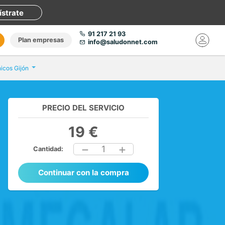
ístrate
91 217 21 93
Plan empresas
info@saludonnet.com
nicos Gijón
PRECIO DEL SERVICIO
19 €
1
Cantidad:
Continuar con la compra