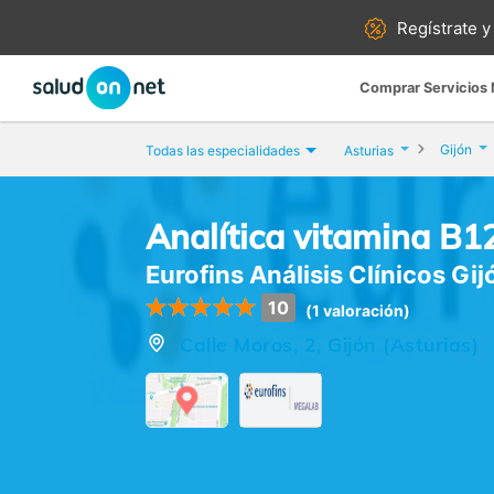
Regístrate y
Comprar Servicios
Gijón
Todas las especialidades
Asturias
Analítica vitamina B1
Eurofins Análisis Clínicos Gij
10
(1 valoración)
Calle Moros, 2, Gijón (Asturias)