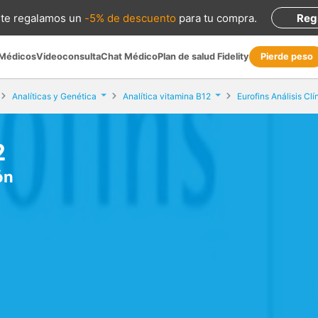
te regalamos
un
-5% de descuento
para tu compra
.
Reg
 Médicos
Videoconsulta
Chat Médico
Plan de salud Fidelity
Pierde peso
Analíticas y Genética
Analítica vitamina B12
Eurofins Análisis Clí
2
ón