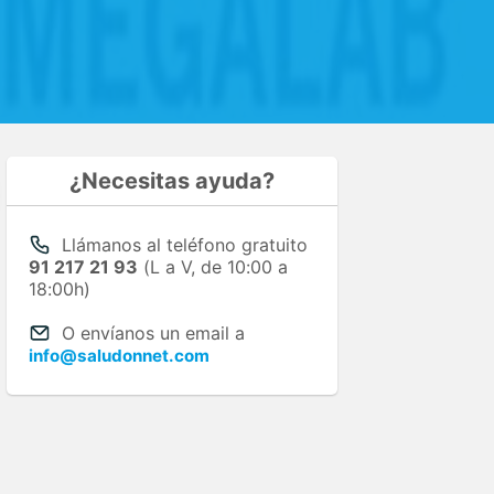
¿Necesitas ayuda?
Llámanos al teléfono gratuito
91 217 21 93
(L a V, de 10:00 a
18:00h)
O envíanos un email a
info@saludonnet.com