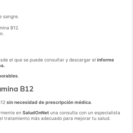
e sangre.
mina B12.
o.
desde el que se puede consultar y descargar el
informe
ba.
borables
.
tamina B12
B12
sin necesidad de prescripción médica
.
ormente en
SaludOnNet
una consulta con un especialista
r el tratamiento más adecuado para mejorar tu salud.