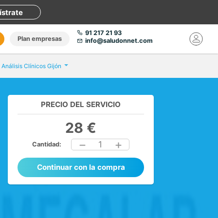
ístrate
91 217 21 93
Plan empresas
info@saludonnet.com
 Análisis Clínicos Gijón
PRECIO DEL SERVICIO
28 €
1
Cantidad:
Continuar con la compra