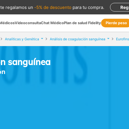
te regalamos
un
-5% de descuento
para tu compra
.
Reg
 Médicos
Videoconsulta
Chat Médico
Plan de salud Fidelity
Pierde peso
Analíticas y Genética
Análisis de coagulación sanguínea
Eurofins
ón sanguínea
ón