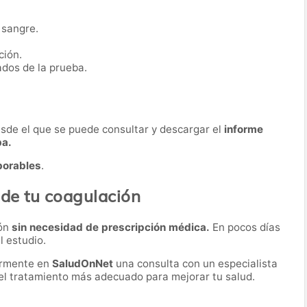
 sangre.
ción.
ados de la prueba.
desde el que se puede consultar y descargar el
informe
ba.
borables
.
 de tu coagulación
ión
sin necesidad de prescripción médica.
En pocos días
l estudio.
ormente en
SaludOnNet
una consulta con un especialista
r el tratamiento más adecuado para mejorar tu salud.