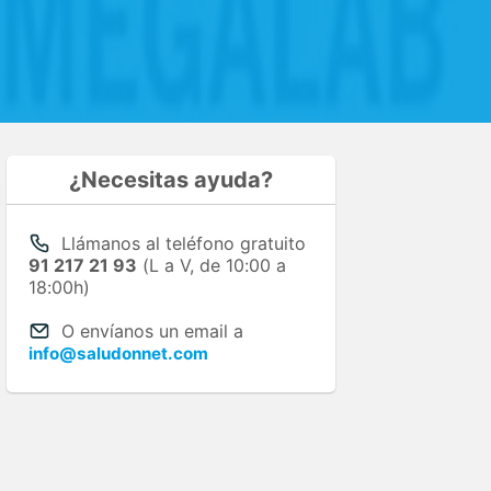
¿Necesitas ayuda?
Llámanos al teléfono gratuito
91 217 21 93
(L a V, de 10:00 a
18:00h)
O envíanos un email a
info@saludonnet.com