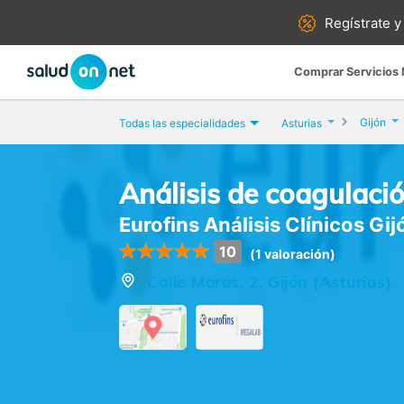
Regístrate y
Comprar Servicios
Gijón
Todas las especialidades
Asturias
Análisis de coagulaci
Eurofins Análisis Clínicos Gij
10
(1 valoración)
Calle Moros, 2, Gijón (Asturias)