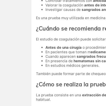
Controlar tratamientos con
antico
Valorar la coagulación
antes de int
Investigar causas de
sangrados an
Es una prueba muy utilizada en medicina
¿Cuándo se recomienda re
El estudio de coagulación puede solicitar
Antes de una cirugía
o procedimie
En pacientes que toman m
edicamen
Cuando aparecen
sangrados frecu
En presencia de
hematomas sin ca
En estudios médicos generales.
También puede formar parte de chequeos
¿Cómo se realiza la prue
La prueba consiste en una
extracción d
habitual.