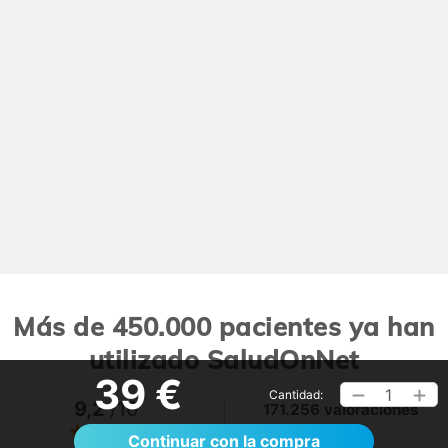
Más de 450.000 pacientes ya han
utilizado SaludOnNet
39 €
1
Cantidad:
9,2
/10
171.256 valoraciones
Ver >
Continuar con la compra