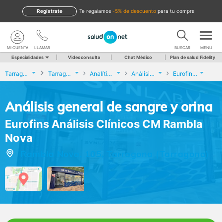
Regístrate
te regalamos
-5% de descuento
para tu compra
MI CUENTA
LLAMAR
BUSCAR
MENU
Especialidades
Videoconsulta
Chat Médico
Plan de salud Fidelity
Tarragona
Tarragona
Analíticas y Genética
Análisis general de sangre y orina
Eurofins Análisis Clínicos CM Rambla Nova
Análisis general de sangre y orina
Eurofins Análisis Clínicos CM Rambla
Nova
Rambla Nova, 105, Tarragona (Tarragona)