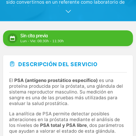
sido convertirnos en un referente como laboratorio de
análisis clínicos. Con más de 35 años de experiencia y
una reputación consolidada, Eurofins Megalab es hoy
uno de los principales laboratorios de España.
Somos líderes nacionales en servicios, información,
Sin cita previa
gestión y ejecución de pruebas diagnósticas de análisis
Lun - Vie: 08:30h - 11:30h
clínicos y anatomía patológica. Además, lideramos la
gestión de laboratorios intra-Hospitalarios en todo el
país, con presencia en más de 70 Hospitales.
DESCRIPCIÓN DEL SERVICIO
En nuestros laboratorios realizamos más de 50 millones
de análisis anualmente gracias a la aplicación de los
últimos avances tecnológicos.
El
PSA (antígeno prostático específico)
es una
proteína producida por la próstata, una glándula del
sistema reproductor masculino. Su medición en
sangre es una de las pruebas más utilizadas para
evaluar la salud prostática.
La analítica de PSA permite detectar posibles
alteraciones en la próstata mediante el análisis de
los niveles de
PSA total y PSA libre
, dos parámetros
que ayudan a valorar el estado de esta glándula.