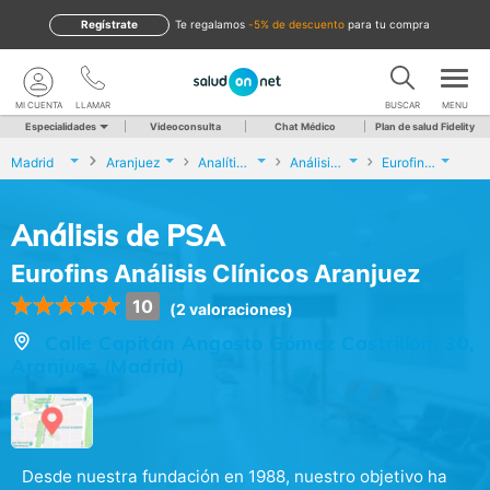
Regístrate
te regalamos
-5% de descuento
para tu compra
MI CUENTA
LLAMAR
BUSCAR
MENU
Especialidades
Videoconsulta
Chat Médico
Plan de salud Fidelity
Madrid
Aranjuez
Analíticas y Genética
Análisis de PSA
Eurofins Análisis Clínicos Aranjuez
Análisis de PSA
Eurofins Análisis Clínicos Aranjuez
10
(2 valoraciones)
Calle Capitán Angosto Gómez Castrillón, 30,
Aranjuez (Madrid)
Desde nuestra fundación en 1988, nuestro objetivo ha