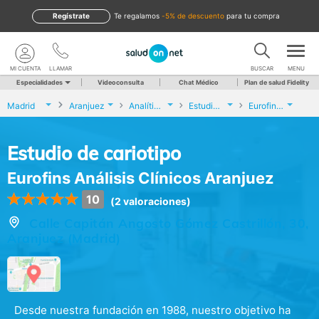
Regístrate
te regalamos
-5% de descuento
para tu compra
MI CUENTA
LLAMAR
BUSCAR
MENU
Especialidades
Videoconsulta
Chat Médico
Plan de salud Fidelity
Madrid
Aranjuez
Analíticas y Genética
Estudio de cariotipo
Eurofins Análisis Clínicos Aranjuez
Estudio de cariotipo
Eurofins Análisis Clínicos Aranjuez
10
(2 valoraciones)
Calle Capitán Angosto Gómez Castrillón, 30,
Aranjuez (Madrid)
Desde nuestra fundación en 1988, nuestro objetivo ha