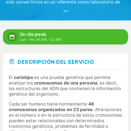
sido convertirnos en un referente como laboratorio de
análisis clínicos. Con más de 35 años de experiencia y
una reputación consolidada, Eurofins Megalab es hoy
uno de los principales laboratorios de España.
Somos líderes nacionales en servicios, información,
Sin cita previa
gestión y ejecución de pruebas diagnósticas de análisis
Lun - Vie: 08:30h - 11:30h
clínicos y anatomía patológica. Además, lideramos la
gestión de laboratorios intra-Hospitalarios en todo el
país, con presencia en más de 70 Hospitales.
DESCRIPCIÓN DEL SERVICIO
En nuestros laboratorios realizamos más de 50 millones
de análisis anualmente gracias a la aplicación de los
últimos avances tecnológicos.
El
cariotipo
es una prueba genética que permite
analizar los
cromosomas de una persona
, es decir,
las estructuras del ADN que contienen la información
genética del organismo.
Cada ser humano tiene normalmente
46
cromosomas organizados en 23 pares
. Alteraciones
en el número o en la estructura de estos cromosomas
pueden estar relacionadas con determinados
trastornos genéticos, problemas de fertilidad o