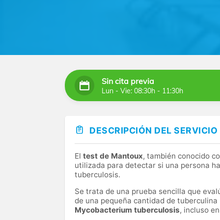
Eurofins Megalab es hoy uno de los principa
Somos líderes nacionales en servicios, info
análisis clínicos y anatomía patológica. Ade
en todo el país, con presencia en más de 70
En nuestros laboratorios realizamos más de 
los últimos avances tecnológicos.
Sin cita previa
Lun - Vie: 08:30h - 11:30h
DESCRIPCIÓN DEL SERVICIO
El
test de Mantoux
, también conocido 
utilizada para detectar si una persona h
tuberculosis.
Se trata de una prueba sencilla que evalú
de una pequeña cantidad de tuberculina ba
Mycobacterium tuberculosis
, incluso e