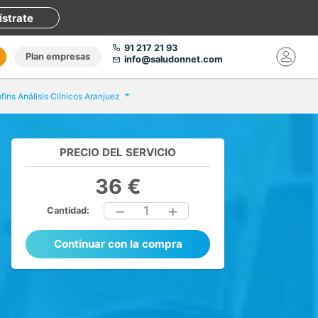
ístrate
91 217 21 93
Plan empresas
info@saludonnet.com
fins Análisis Clínicos Aranjuez
PRECIO DEL SERVICIO
36 €
1
Cantidad:
Continuar con la compra