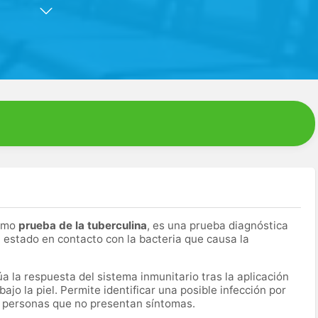
les laboratorios de España.
rmación, gestión y ejecución de pruebas diagnósticas de
más, lideramos la gestión de laboratorios intra-Hospitalarios
 Hospitales.
50 millones de análisis anualmente gracias a la aplicación de
como
prueba de la tuberculina
, es una prueba diagnóstica
a estado en contacto con la bacteria que causa la
a la respuesta del sistema inmunitario tras la aplicación
jo la piel. Permite identificar una posible infección por
n personas que no presentan síntomas.