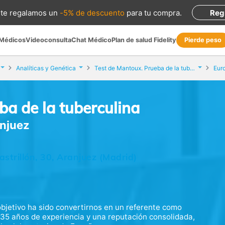
te regalamos
un
-5% de descuento
para tu compra
.
Reg
 Médicos
Videoconsulta
Chat Médico
Plan de salud Fidelity
Pierde peso
Analíticas y Genética
Test de Mantoux. Prueba de la tuberculina
Euro
ba de la tuberculina
anjuez
trillón, 30, Aranjuez (Madrid)
bjetivo ha sido convertirnos en un referente como
e 35 años de experiencia y una reputación consolidada,