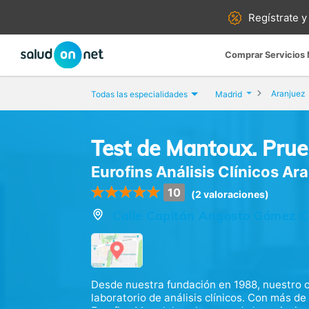
Regístrate y
Comprar Servicios
Aranjuez
Todas las especialidades
Madrid
Test de Mantoux. Prue
Eurofins Análisis Clínicos Ar
10
(2 valoraciones)
Calle Capitán Angosto Gómez Cas
Desde nuestra fundación en 1988, nuestro o
laboratorio de análisis clínicos. Con más d