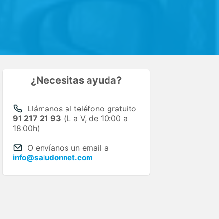
¿Necesitas ayuda?
Llámanos al teléfono gratuito
91 217 21 93
(L a V, de 10:00 a
18:00h)
O envíanos un email a
info@saludonnet.com