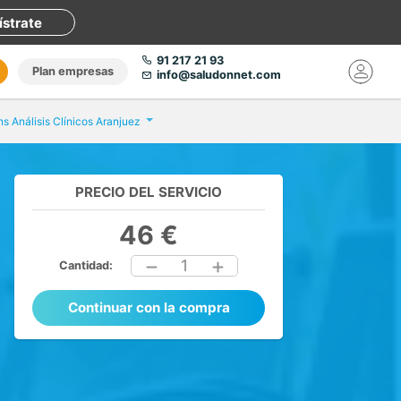
ístrate
91 217 21 93
Plan empresas
info@saludonnet.com
ns Análisis Clínicos Aranjuez
PRECIO DEL SERVICIO
46 €
1
Cantidad:
Continuar con la compra