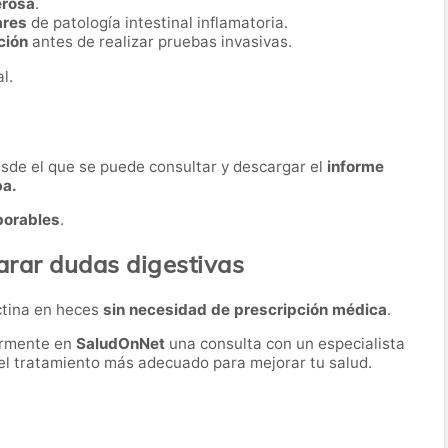
erosa
.
ares
de patología intestinal inflamatoria.
ción
antes de realizar pruebas invasivas.
l.
desde el que se puede consultar y descargar el
informe
ba.
borables
.
arar dudas digestivas
ctina en heces
sin necesidad de prescripción médica
.
ormente en
SaludOnNet
una consulta con un especialista
r el tratamiento más adecuado para mejorar tu salud.