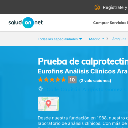
Regístrate y
Comprar Servicios
Aranjuez
Todas las especialidades
Madrid
Prueba de calprotecti
Eurofins Análisis Clínicos Ar
10
(2 valoraciones)
Calle Capitán Angosto Gómez Cas
Desde nuestra fundación en 1988, nuestro o
laboratorio de análisis clínicos. Con más d