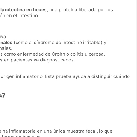
lprotectina en heces
, una proteína liberada por los
n en el intestino.
iva.
onales
(como el síndrome de intestino irritable) y
nales.
s como enfermedad de Crohn o colitis ulcerosa.
os
en pacientes ya diagnosticados.
origen inflamatorio. Esta prueba ayuda a distinguir cuándo
e?
ína inflamatoria en una única muestra fecal, lo que
e forma no invasiva.