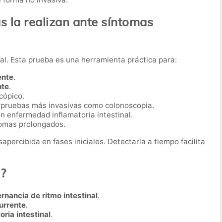
 la realizan ante síntomas
al. Esta prueba es una herramienta práctica para:
ente
.
nte
.
cópico.
r pruebas más invasivas como colonoscopia.
n enfermedad inflamatoria intestinal.
omas prolongados.
apercibida en fases iniciales. Detectarla a tiempo facilita
a?
ernancia de ritmo intestinal
.
urrente.
ria intestinal
.