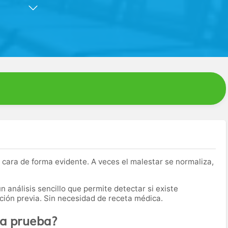
les laboratorios de España.
rmación, gestión y ejecución de pruebas diagnósticas de
más, lideramos la gestión de laboratorios intra-Hospitalarios
 Hospitales.
50 millones de análisis anualmente gracias a la aplicación de
 cara de forma evidente. A veces el malestar se normaliza,
 análisis sencillo que permite detectar si existe
ación previa. Sin necesidad de receta médica.
ta prueba?