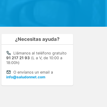
¿Necesitas ayuda?
Llámanos al teléfono gratuito
91 217 21 93
(L a V, de 10:00 a
18:00h)
O envíanos un email a
info@saludonnet.com