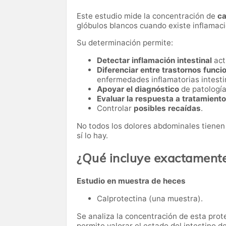
Este estudio mide la concentración de
ca
glóbulos blancos cuando existe inflamació
Su determinación permite:
Detectar inflamación intestinal
act
Diferenciar entre trastornos funci
enfermedades inflamatorias intesti
Apoyar el diagnóstico
de patología
Evaluar la respuesta a tratamient
Controlar
posibles recaídas
.
No todos los dolores abdominales tienen 
sí lo hay.
¿Qué incluye exactament
Estudio en muestra de heces
Calprotectina (una muestra).
Se analiza la concentración de esta prote
permite valorar el estado del intestino d