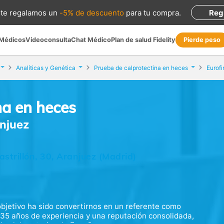
te regalamos
un
-5% de descuento
para tu compra
.
Reg
 Médicos
Videoconsulta
Chat Médico
Plan de salud Fidelity
Pierde peso
Analíticas y Genética
Prueba de calprotectina en heces
Eurofi
na en heces
anjuez
trillón, 30, Aranjuez (Madrid)
bjetivo ha sido convertirnos en un referente como
e 35 años de experiencia y una reputación consolidada,