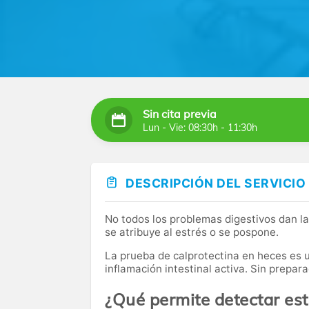
Eurofins Megalab es hoy uno de los principa
Somos líderes nacionales en servicios, info
análisis clínicos y anatomía patológica. Ade
en todo el país, con presencia en más de 70
En nuestros laboratorios realizamos más de 
los últimos avances tecnológicos.
Sin cita previa
Lun - Vie: 08:30h - 11:30h
DESCRIPCIÓN DEL SERVICIO
No todos los problemas digestivos dan la
se atribuye al estrés o se pospone.
La prueba de calprotectina en heces es un
inflamación intestinal activa. Sin prepar
¿Qué permite detectar es