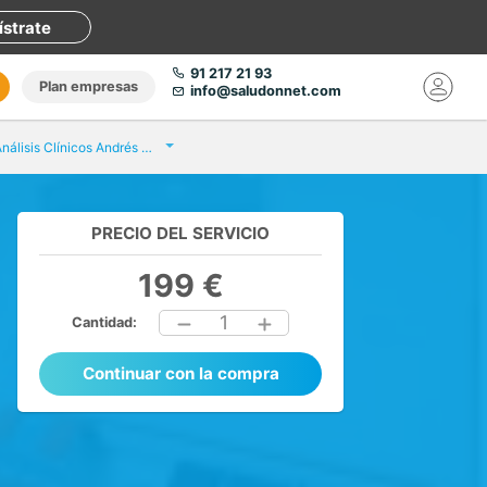
ístrate
91 217 21 93
Plan empresas
info@saludonnet.com
Eurofins Análisis Clínicos Andrés del Río
PRECIO DEL SERVICIO
199 €
1
Cantidad:
Continuar con la compra