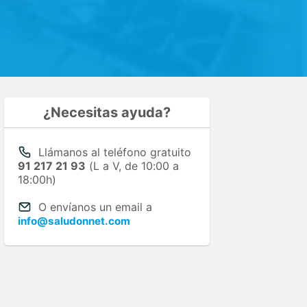
¿Necesitas ayuda?
Llámanos al teléfono gratuito
91 217 21 93
(L a V, de 10:00 a
18:00h)
O envíanos un email a
info@saludonnet.com