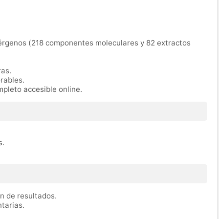
érgenos (218 componentes moleculares y 82 extractos
as.
rables.
pleto accesible online.
s.
n de resultados.
tarias.