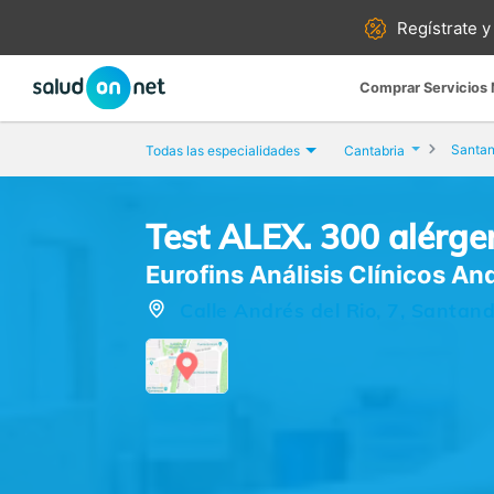
Regístrate y
Comprar Servicios
Santan
Todas las especialidades
Cantabria
Test ALEX. 300 alérge
Eurofins Análisis Clínicos And
Calle Andrés del Rio, 7, Santan