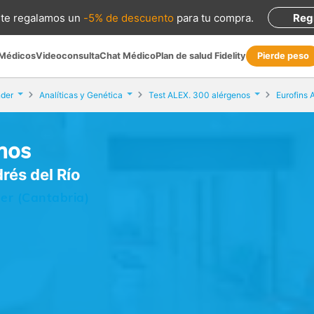
te regalamos
un
-5% de descuento
para tu compra
.
Reg
 Médicos
Videoconsulta
Chat Médico
Plan de salud Fidelity
Pierde peso
der
Analíticas y Genética
Test ALEX. 300 alérgenos
nos
rés del Río
der (Cantabria)