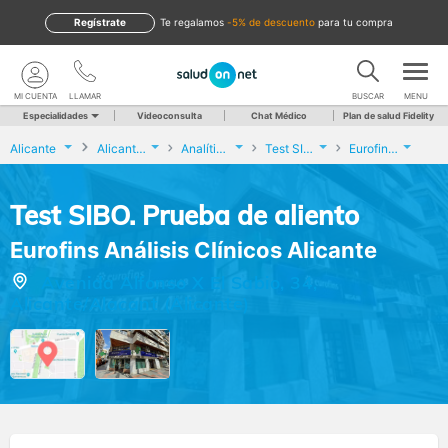
Regístrate
te regalamos
-5% de descuento
para tu compra
MI CUENTA
LLAMAR
BUSCAR
MENU
Especialidades
Videoconsulta
Chat Médico
Plan de salud Fidelity
Alicante
Alicante/Alacant
Analíticas y Genética
Test SIBO. Prueba de aliento
Eurofins Análisis Clínicos Alicante
Test SIBO. Prueba de aliento
Eurofins Análisis Clínicos Alicante
Avenida Alfonso X El Sabio, 34,
Alicante/Alacant (Alicante)