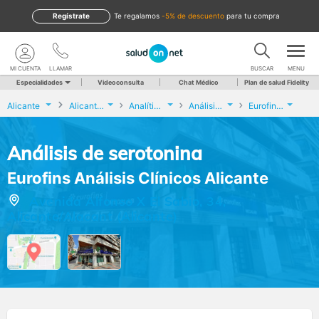
Regístrate
te regalamos
-5% de descuento
para tu compra
MI CUENTA
LLAMAR
BUSCAR
MENU
Especialidades
Videoconsulta
Chat Médico
Plan de salud Fidelity
Alicante
Alicante/Alacant
Analíticas y Genética
Análisis de serotonina
Eurofins Análisis Clínicos Alicante
Análisis de serotonina
Eurofins Análisis Clínicos Alicante
Avenida Alfonso X El Sabio, 34,
Alicante/Alacant (Alicante)