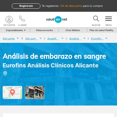
Regístrate
te regalamos
-5% de descuento
para tu compra
MI CUENTA
LLAMAR
BUSCAR
MENU
Especialidades
Videoconsulta
Chat Médico
Plan de salud Fidelity
Alicante
Alicante/Alacant
Analíticas y Genética
Análisis de embarazo en sangre
Eurofins Análisis Clínicos Alicante
Análisis de embarazo en sangre
Eurofins Análisis Clínicos Alicante
Avenida Alfonso X El Sabio, 34,
Alicante/Alacant (Alicante)