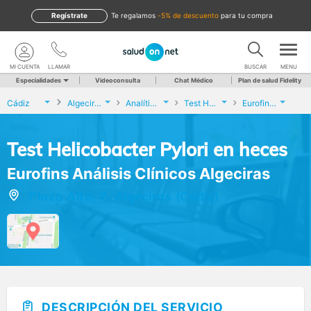
Regístrate
te regalamos
-5% de descuento
para tu compra
MI CUENTA
LLAMAR
BUSCAR
MENU
Especialidades
Videoconsulta
Chat Médico
Plan de salud Fidelity
Cádiz
Algeciras
Analíticas y Genética
Test Helicobacter Pylori en heces
Eurofins Análisis Clínicos Algeciras
Test Helicobacter Pylori en heces
Eurofins Análisis Clínicos Algeciras
Plaza Alta, 7, Algeciras (Cádiz)
DESCRIPCIÓN DEL SERVICIO