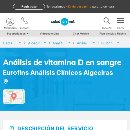
Regístrate
te regalamos
-5% de descuento
para tu compra
MI CUENTA
LLAMAR
BUSCAR
MENU
Especialidades
Videoconsulta
Chat Médico
Plan de salud Fidelity
Cádiz
Algeciras
Analíticas y Genética
Análisis de vitamina D en sangre
Eurofins Análisis Clínicos Algeciras
Análisis de vitamina D en sangre
Eurofins Análisis Clínicos Algeciras
Plaza Alta, 7, Algeciras (Cádiz)
DESCRIPCIÓN DEL SERVICIO