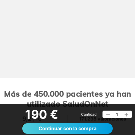
Más de 450.000 pacientes ya han
utilizado SaludOnNet
190 €
1
Cantidad:
9,2
/10
171.238 valoraciones
Ver >
Continuar con la compra