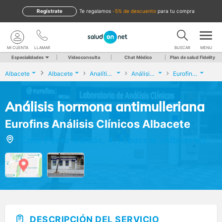
Regístrate
te regalamos
-5% de descuento
para tu compra
MI CUENTA
LLAMAR
BUSCAR
MENU
Especialidades
Videoconsulta
Chat Médico
Plan de salud Fidelity
Albacete
Albacete
Analíticas y Genética
Análisis hormona antimulleriana
Eurofins Análisis Clínicos Albacete
Análisis hormona antimulleriana
Eurofins Análisis Clínicos Albacete
Calle Pérez Galdós, 4, Albacete (Albacete)
DESCRIPCIÓN DEL SERVICIO