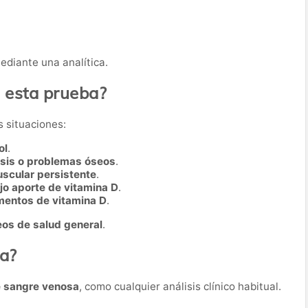
mediante una analítica.
a esta prueba?
s situaciones:
ol
.
osis o problemas óseos
.
uscular persistente
.
jo aporte de vitamina D
.
mentos de vitamina D
.
os de salud general
.
ba?
e sangre venosa
, como cualquier análisis clínico habitual.