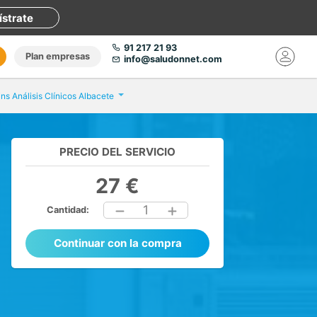
ístrate
91 217 21 93
Plan empresas
info@saludonnet.com
ins Análisis Clínicos Albacete
PRECIO DEL SERVICIO
27 €
1
Cantidad:
Continuar con la compra