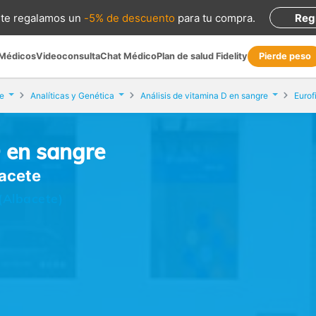
te regalamos
un
-5% de descuento
para tu compra
.
Reg
 Médicos
Videoconsulta
Chat Médico
Plan de salud Fidelity
Pierde peso
e
Analíticas y Genética
Análisis de vitamina D en sangre
Eurof
D en sangre
bacete
(Albacete)