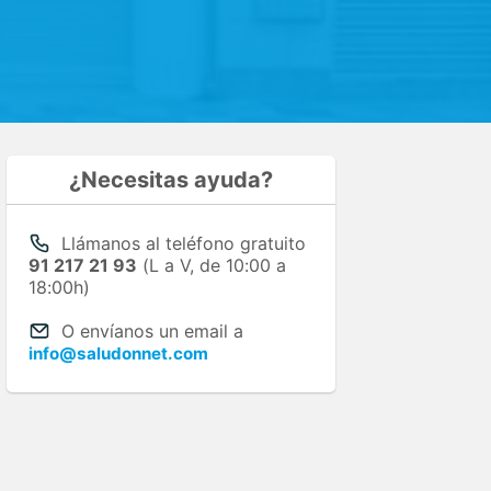
¿Necesitas ayuda?
Llámanos al teléfono gratuito
91 217 21 93
(L a V, de 10:00 a
18:00h)
O envíanos un email a
info@saludonnet.com