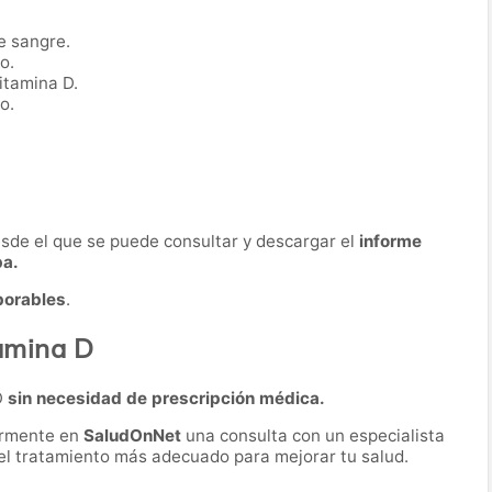
e sangre.
o.
itamina D.
o.
desde el que se puede consultar y descargar el
informe
ba.
borables
.
tamina D
D
sin necesidad de prescripción médica.
ormente en
SaludOnNet
una consulta con un especialista
r el tratamiento más adecuado para mejorar tu salud.