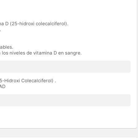
na D (25-hidroxi colecalciferol).
.
rables.
n los niveles de vitamina D en sangre.
5-Hidroxi Colecalciferol) .
TAD