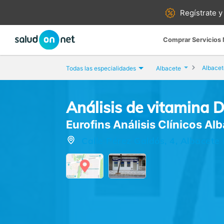
Regístrate y
Comprar Servicios
Albacet
Todas las especialidades
Albacete
Análisis de vitamina 
Eurofins Análisis Clínicos Al
Calle Pérez Galdós, 4, Albacete 