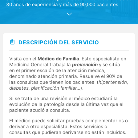
30 años de experiencia y más de 90,000 pacientes
atendidos.
Desde nuestros inicios, hemos ampliado
constantemente nuestros servicios para satisfacer las
necesidades de nuestros pacientes, con el compromiso
de ofrecer un servicio completo y de alta calidad. Este
DESCRIPCIÓN DEL SERVICIO
servicio se adapta de manera personalizada a cada
paciente, donde el trato humano y la excelencia
profesional son valores fundamentales.
Visita con el
Médico de Familia
. Este especialista en
Medicina General trabaja la
prevención
y se sitúa
En Clínica Roiz, nos enorgullece ser líderes en atención
en el primer escalón de la atención médica,
médica en Madrid. Nuestros servicios innovadores
denominado atención primaria. Resuelve el 90% de
están respaldados por un equipo de más de 50
las consultas que tienen los pacientes (
hipertensión,
especialistas, todos ellos comprometidos con la salud y
diabetes, planificación familiar...
).
el bienestar de nuestros pacientes.
Si se trata de una revisión el médico estudiará la
evolución de la patología desde la última vez que el
paciente acudió a consulta.
El médico puede solicitar pruebas complementarios o
derivar a otro especialista. Estos servicios o
consultas que pudieran derivarse no están incluidos.