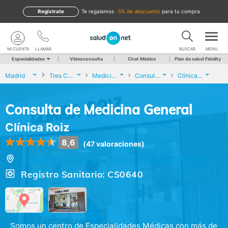
Regístrate
te regalamos
-5% de descuento
para tu compra
MI CUENTA
LLAMAR
BUSCAR
MENU
Especialidades
Videoconsulta
Chat Médico
Plan de salud Fidelity
Madrid
Tres Cantos
Medicina General
Consulta de Medicina General
Clínica Roiz
Consulta de Medicina General
Clínica Roiz
8,6
(47 valoraciones)
Calle Literatos, 25, Tres Cantos (Madrid)
Registro Sanitario: CS0640
Somos un centro de Especialidades Médicas con más de