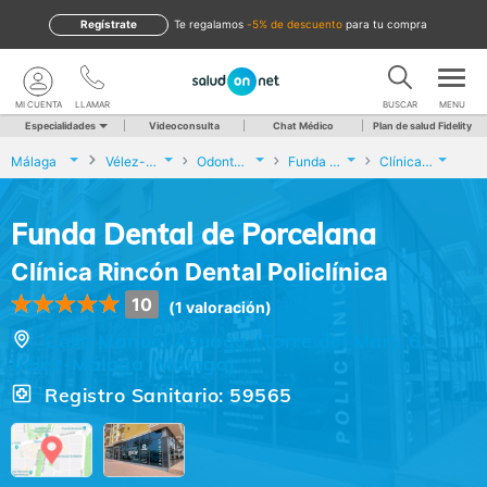
Regístrate
te regalamos
-5% de descuento
para tu compra
MI CUENTA
LLAMAR
BUSCAR
MENU
Especialidades
Videoconsulta
Chat Médico
Plan de salud Fidelity
Málaga
Vélez-Málaga
Odontología
Funda Dental de Porcelana
Clínica Rincón Dental Policlínica
Funda Dental de Porcelana
Clínica Rincón Dental Policlínica
10
(1 valoración)
Calle Manuel Azuaga (Torre del Mar), 6,
Vélez-Málaga (Málaga)
Registro Sanitario: 59565