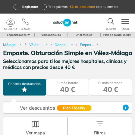
Regístrate
te regalamos
-5% de descuento
para tu compra
MI CUENTA
LLAMAR
BUSCAR
MENU
Especialidades
Videoconsulta
Chat Médico
Plan de salud Fidelity
Málaga
Vélez-Málaga
Odontología
Empaste. Obturación Simple
Empaste. Obturación Simple en Vélez-Málaga
Seleccionamos para ti los mejores hospitales, clínicas y
médicos con precios desde 40 €
El más barato
El más cercano
Centros destacados
40 €
40 €
Ver descuentos
Plan Fidelity
Ver mapa
Filtros